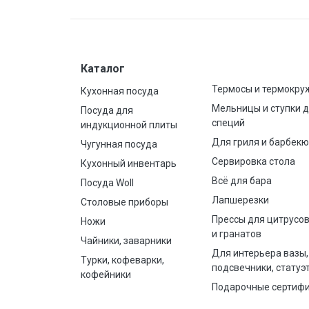
Каталог
Термосы и термокру
Кухонная посуда
Мельницы и ступки 
Посуда для
специй
индукционной плиты
Для гриля и барбекю
Чугунная посуда
Сервировка стола
Кухонный инвентарь
Всё для бара
Посуда Woll
Лапшерезки
Столовые приборы
Прессы для цитрусо
Ножи
и гранатов
Чайники, заварники
Для интерьера вазы,
Турки, кофеварки,
подсвечники, статуэ
кофейники
Подарочные сертиф