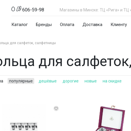
606-59-98
Магазины в Минске: ТЦ «Рига» и ТЦ 
Каталог
Бренды
Оплата
Доставка
Клиенту
ольца для салфеток, салфетницы
ольца для салфеток
ла
популярные
дешёвые
дорогие
новые
на скидке